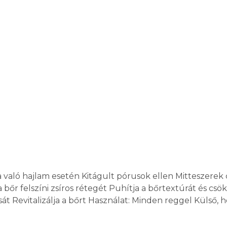
ra való hajlam esetén Kitágult pórusok ellen Mitteszer
a bőr felszíni zsíros rétegét Puhítja a bőrtextúrát és cs
t Revitalizálja a bőrt Használat: Minden reggel Külső,