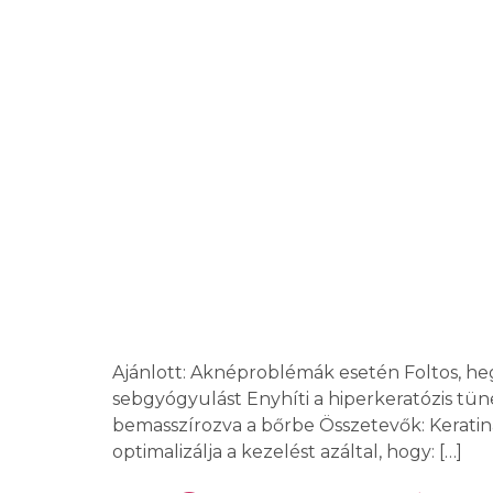
Ajánlott: Aknéproblémák esetén Foltos, heg
sebgyógyulást Enyhíti a hiperkeratózis tün
bemasszírozva a bőrbe Összetevők: Keratina
optimalizálja a kezelést azáltal, hogy: […]