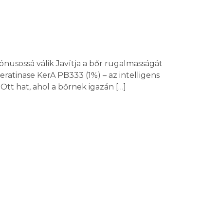
ónusossá válik Javítja a bőr rugalmasságát
atinase KerA PB333 (1%) – az intelligens
Ott hat, ahol a bőrnek igazán […]